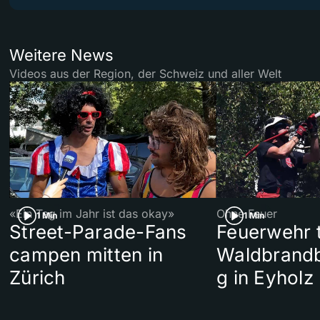
Weitere News
Videos aus der Region, der Schweiz und aller Welt
«Ein Tag im Jahr ist das okay»
Ohne Feuer
1 Min
1 Min
Street-Parade-Fans
Feuerwehr t
campen mitten in
Waldbrand
Zürich
g in Eyholz