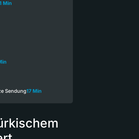
1 Min
Min
ze Sendung
17 Min
türkischem
ert