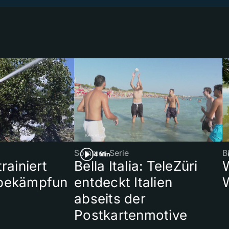
Sommer-Serie
B
4 Min
rainiert
Bella Italia: TeleZüri
bekämpfun
entdeckt Italien
abseits der
Postkartenmotive