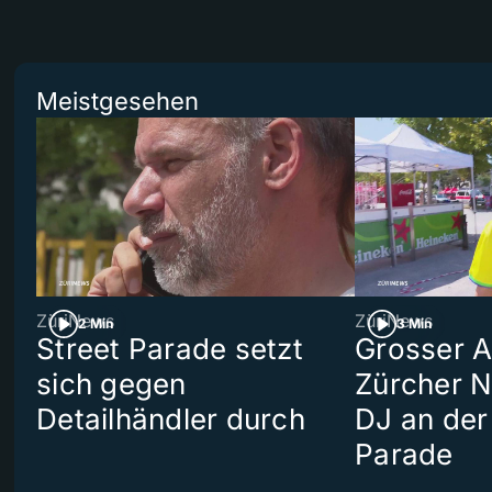
Meistgesehen
ZüriNews
ZüriNews
2 Min
3 Min
Street Parade setzt
Grosser Au
sich gegen
Zürcher 
Detailhändler durch
DJ an der
Parade