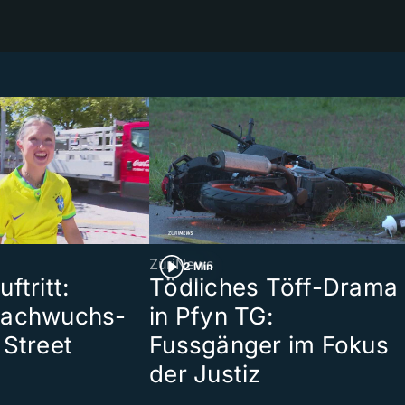
ZüriNews
2 Min
ftritt:
Tödliches Töff-Drama
Nachwuchs-
in Pfyn TG:
 Street
Fussgänger im Fokus
der Justiz