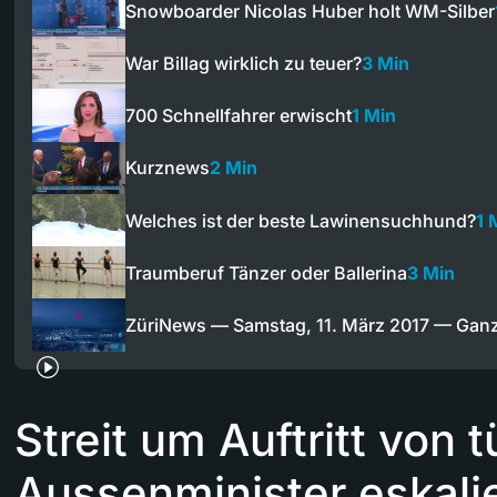
Snowboarder Nicolas Huber holt WM-Silber
War Billag wirklich zu teuer?
3 Min
700 Schnellfahrer erwischt
1 Min
Kurznews
2 Min
Welches ist der beste Lawinensuchhund?
1 
Traumberuf Tänzer oder Ballerina
3 Min
ZüriNews — Samstag, 11. März 2017 — Gan
Streit um Auftritt von 
Aussenminister eskali