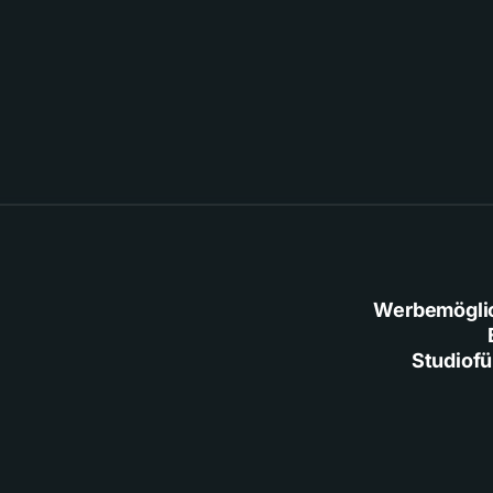
Werbemögli
Studiof