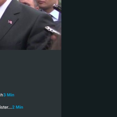
ch
3 Min
ister…
2 Min