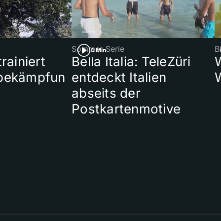
Sommer-Serie
B
4 Min
rainiert
Bella Italia: TeleZüri
bekämpfun
entdeckt Italien
abseits der
Postkartenmotive