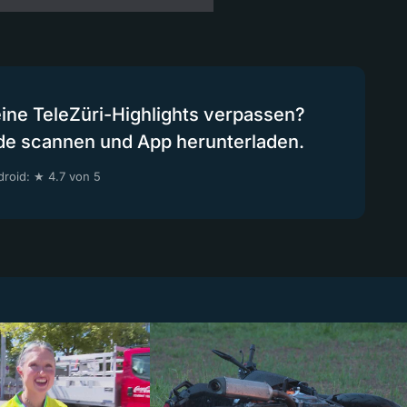
eine TeleZüri-Highlights verpassen?
de scannen und App herunterladen.
roid: ★ 4.7 von 5