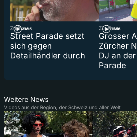
ZüriNews
ZüriNews
2 Min
3 Min
Street Parade setzt
Grosser Au
sich gegen
Zürcher 
Detailhändler durch
DJ an der
Parade
Weitere News
Videos aus der Region, der Schweiz und aller Welt