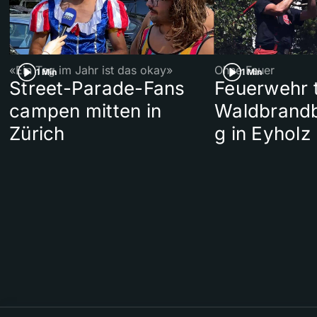
«Ein Tag im Jahr ist das okay»
Ohne Feuer
1 Min
1 Min
Street-Parade-Fans
Feuerwehr t
campen mitten in
Waldbrand
Zürich
g in Eyholz