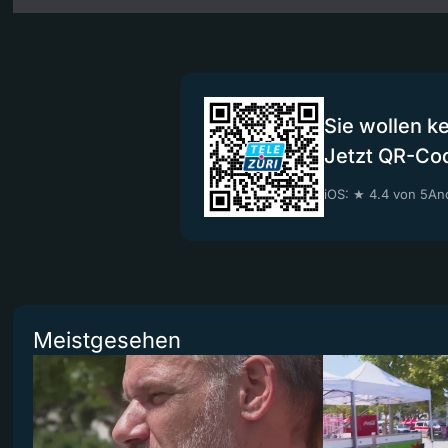
Sie wollen k
Jetzt QR-Co
iOS: ★ 4.4 von 5
And
Meistgesehen