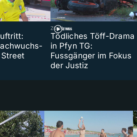
ZüriNews
2 Min
ftritt:
Tödliches Töff-Drama
Nachwuchs-
in Pfyn TG:
 Street
Fussgänger im Fokus
der Justiz