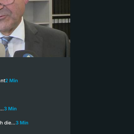
nnt
2 Min
r…
3 Min
ch die…
3 Min