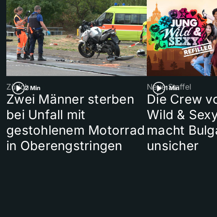
Zürich
Neue Staffel
2 Min
1 Min
Zwei Männer sterben
Die Crew v
bei Unfall mit
Wild & Sexy
gestohlenem Motorrad
macht Bulg
in Oberengstringen
unsicher