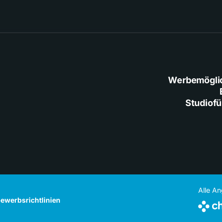
Werbemögli
Studiof
Alle A
ewerbsrichtlinien