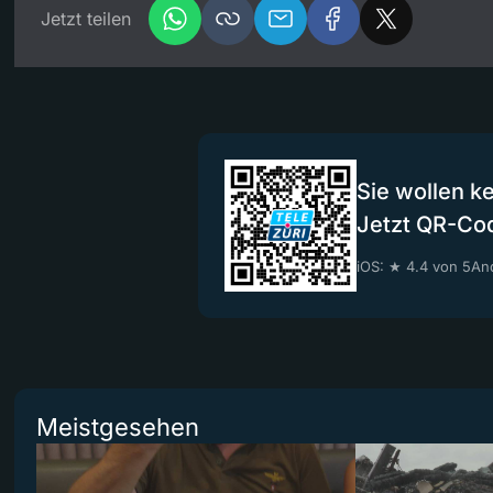
Jetzt teilen
Sie wollen k
Jetzt QR-Co
iOS: ★ 4.4 von 5
And
Meistgesehen