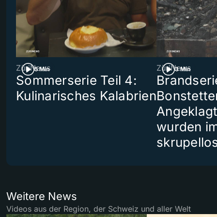
ZüriNews
ZüriNews
5 Min
3 Min
Sommerserie Teil 4:
Brandseri
Kulinarisches Kalabrien
Bonstette
Angeklag
wurden i
skrupello
Weitere News
Videos aus der Region, der Schweiz und aller Welt