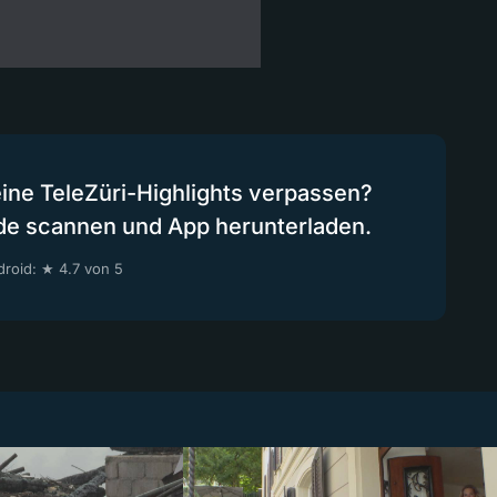
eine TeleZüri-Highlights verpassen?
de scannen und App herunterladen.
roid: ★ 4.7 von 5