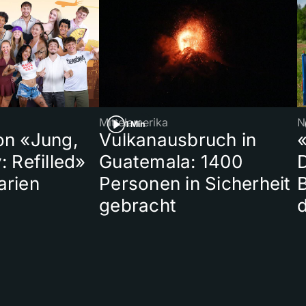
Mittelamerika
N
1 Min
on «Jung,
Vulkanausbruch in
«
: Refilled»
Guatemala: 1400
arien
Personen in Sicherheit
gebracht