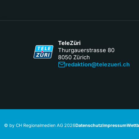
TeleZüri
Thurgauerstrasse 80
8050 Zürich
redaktion@telezueri.ch
© by CH Regionalmedien AG 2026
Datenschutz
Impressum
Wettb