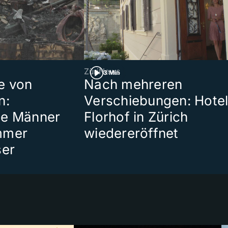
ZüriNews
3 Min
e von
Nach mehreren
n:
Verschiebungen: Hote
te Männer
Florhof in Zürich
mmer
wiedereröffnet
ser