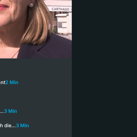
nnt
2 Min
r…
3 Min
ch die…
3 Min