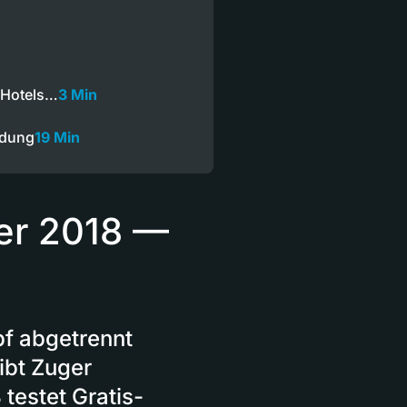
 Hotels…
3 Min
ndung
19 Min
er 2018 —
pf abgetrennt
ibt Zuger
testet Gratis-