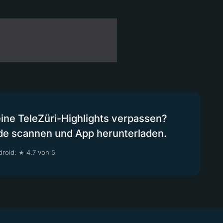
eine TeleZüri-Highlights verpassen?
de scannen und App herunterladen.
roid: ★ 4.7 von 5