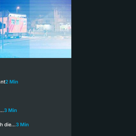
nnt
2 Min
r…
3 Min
ch die…
3 Min