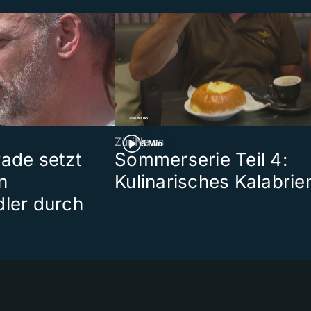
ZüriNews
5 Min
rade setzt
Sommerserie Teil 4:
n
Kulinarisches Kalabrie
dler durch