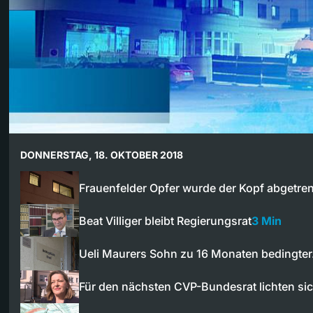
DONNERSTAG, 18. OKTOBER 2018
Frauenfelder Opfer wurde der Kopf abgetre
Beat Villiger bleibt Regierungsrat
3 Min
Ueli Maurers Sohn zu 16 Monaten bedingte
Für den nächsten CVP-Bundesrat lichten si