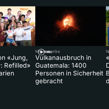
Mittelamerika
N
1 Min
on «Jung,
Vulkanausbruch in
«
: Refilled»
Guatemala: 1400
arien
Personen in Sicherheit
gebracht