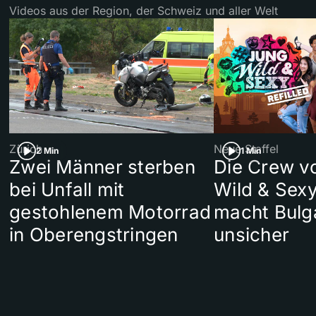
Videos aus der Region, der Schweiz und aller Welt
Zürich
Neue Staffel
2 Min
1 Min
Zwei Männer sterben
Die Crew v
bei Unfall mit
Wild & Sexy
gestohlenem Motorrad
macht Bulg
in Oberengstringen
unsicher