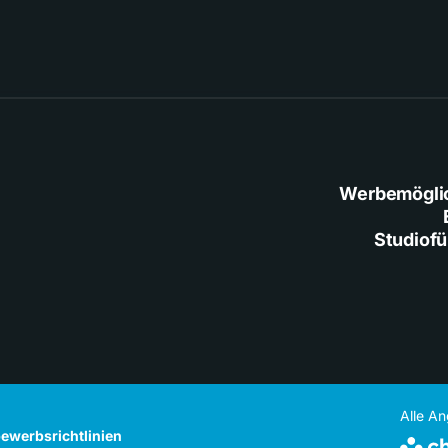
Werbemögli
Studiof
Alle A
ewerbsrichtlinien