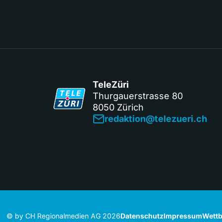
TeleZüri
Thurgauerstrasse 80
8050 Zürich
redaktion@telezueri.ch
© by CH Regionalmedien AG 2026
Datenschutz
Impressum
Wettb