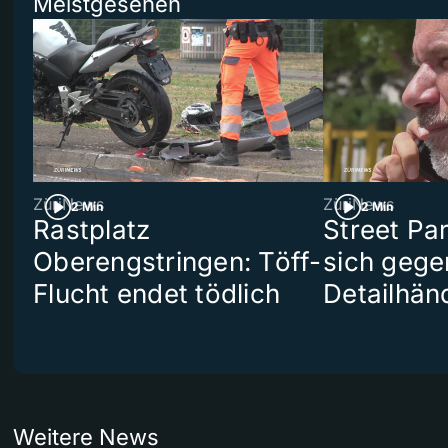
Meistgesehen
ZüriNews
ZüriNews
2 Min
2 Min
Rastplatz
Street Pa
Oberengstringen: Töff-
sich gege
Flucht endet tödlich
Detailhän
Weitere News