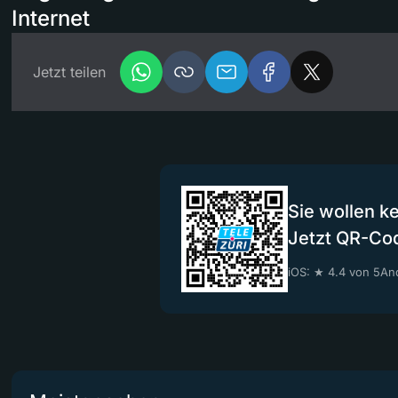
Internet
Jetzt teilen
Sie wollen k
Jetzt QR-Co
iOS: ★ 4.4 von 5
And