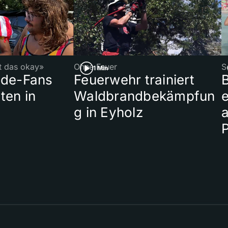
st das okay»
Ohne Feuer
S
1 Min
ade-Fans
Feuerwehr trainiert
B
ten in
Waldbrandbekämpfun
e
g in Eyholz
a