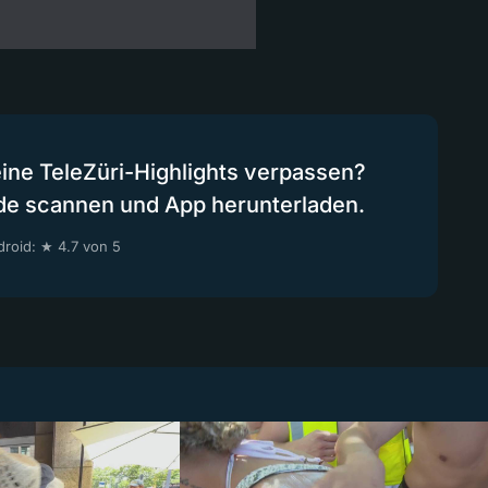
eine TeleZüri-Highlights verpassen?
de scannen und App herunterladen.
roid: ★ 4.7 von 5