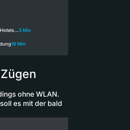
 Hotels…
3 Min
ndung
19 Min
B-Zügen
rdings ohne WLAN.
oll es mit der bald