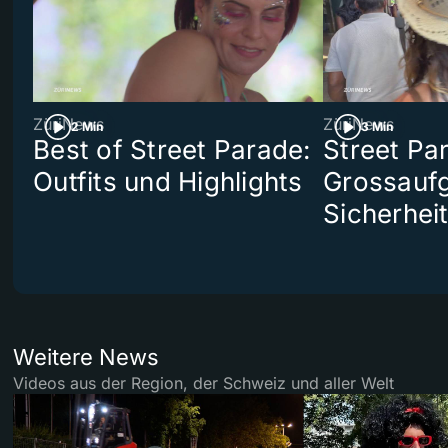
ZüriNews
ZüriNews
2 Min
3 Min
Best of Street Parade:
Street Pa
Outfits und Highlights
Grossaufg
Sicherhei
Weitere News
Videos aus der Region, der Schweiz und aller Welt