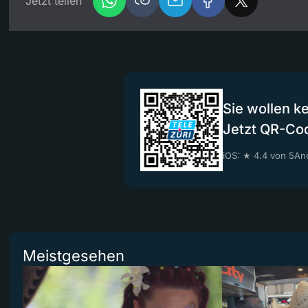
Jetzt teilen
Sie wollen k
Jetzt QR-Co
iOS: ★ 4.4 von 5
And
Meistgesehen