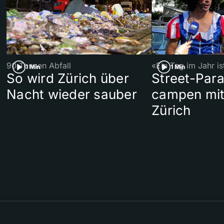
90 Tonnen Abfall
«Ein Tag im Jahr i
1 Min
1 Min
So wird Zürich über
Street-Par
Nacht wieder sauber
campen mit
Zürich