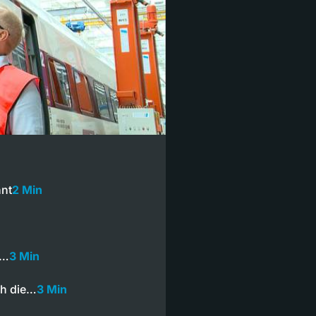
nnt
2 Min
r…
3 Min
ch die…
3 Min