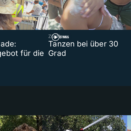
ZüriNews
3 Min
rade:
Tanzen bei über 30
ebot für die
Grad
t