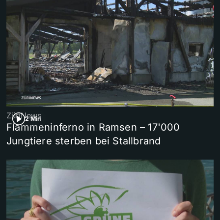
ZüriNews
2 Min
Flammeninferno in Ramsen – 17'000
Jungtiere sterben bei Stallbrand