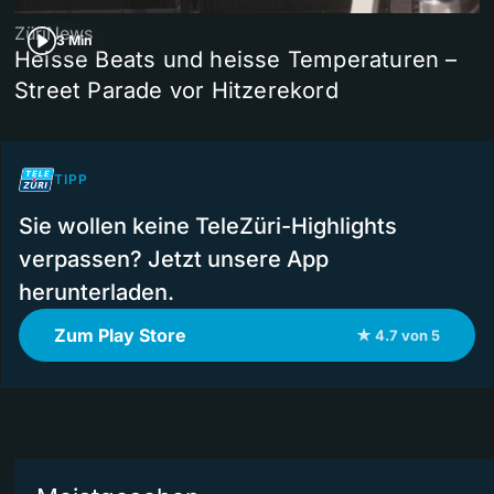
ZüriNews
3 Min
Heisse Beats und heisse Temperaturen –
Street Parade vor Hitzerekord
TIPP
Sie wollen keine TeleZüri-Highlights
verpassen? Jetzt unsere App
herunterladen.
Zum Play Store
★ 4.7 von 5