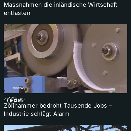
Massnahmen die inländische Wirtschaft
entlasten
ZüriNews
2 Min
Zollhammer bedroht Tausende Jobs –
Industrie schlägt Alarm