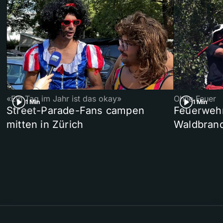
«Ein Tag im Jahr ist das okay»
Ohne Feuer
1 Min
1 Min
Street-Parade-Fans campen
Feuerwehr 
mitten in Zürich
Waldbrand