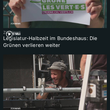
ZüriNews
3 Min
Legislatur-Halbzeit im Bundeshaus: Die
Grünen verlieren weiter