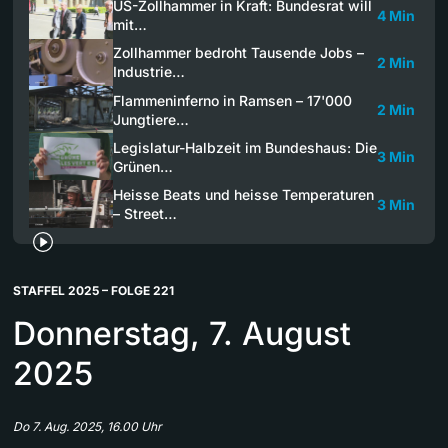
US-Zollhammer in Kraft: Bundesrat will
4 Min
mit…
Zollhammer bedroht Tausende Jobs –
2 Min
Industrie…
Flammeninferno in Ramsen – 17'000
2 Min
Jungtiere…
Legislatur-Halbzeit im Bundeshaus: Die
3 Min
Grünen…
Heisse Beats und heisse Temperaturen
3 Min
– Street…
STAFFEL 2025 – FOLGE 221
Donnerstag, 7. August
2025
Do 7. Aug. 2025, 16.00 Uhr