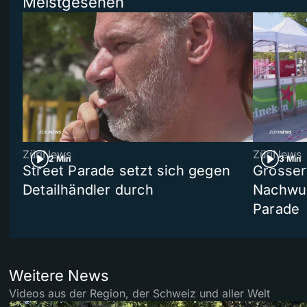
Meistgesehen
ZüriNews
ZüriNews
2 Min
3 Min
Street Parade setzt sich gegen
Grosser 
Detailhändler durch
Nachwuc
Parade
Weitere News
Videos aus der Region, der Schweiz und aller Welt