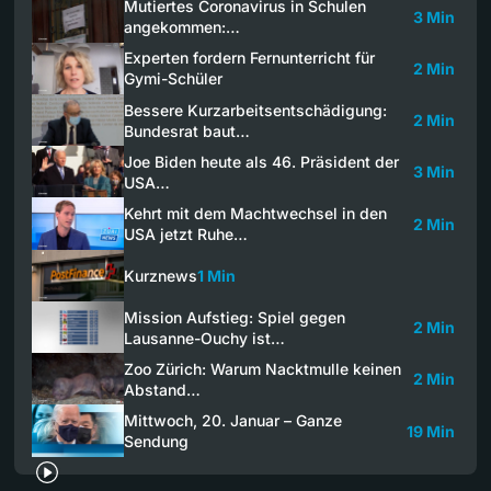
Mutiertes Coronavirus in Schulen
3 Min
angekommen:…
Experten fordern Fernunterricht für
2 Min
Gymi-Schüler
Bessere Kurzarbeitsentschädigung:
2 Min
Bundesrat baut…
Joe Biden heute als 46. Präsident der
3 Min
USA…
Kehrt mit dem Machtwechsel in den
2 Min
USA jetzt Ruhe…
Kurznews
1 Min
Mission Aufstieg: Spiel gegen
2 Min
Lausanne-Ouchy ist…
Zoo Zürich: Warum Nacktmulle keinen
2 Min
Abstand…
Mittwoch, 20. Januar – Ganze
19 Min
Sendung