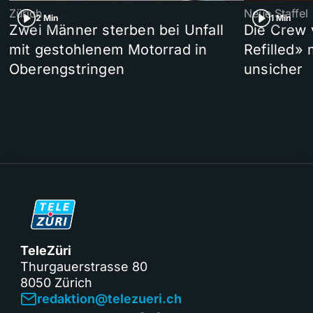
Zürich
Neue Staffel
2 Min
1 Min
Zwei Männer sterben bei Unfall
Die Crew 
mit gestohlenem Motorrad in
Refilled»
Oberengstringen
unsicher
TeleZüri
Thurgauerstrasse 80
8050 Zürich
redaktion@telezueri.ch