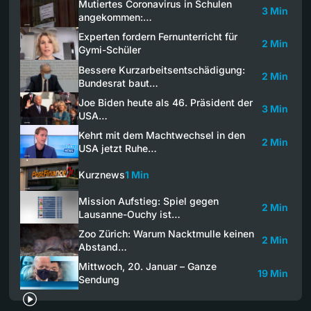
Mutiertes Coronavirus in Schulen
3 Min
angekommen:…
Experten fordern Fernunterricht für
2 Min
Gymi-Schüler
Bessere Kurzarbeitsentschädigung:
2 Min
Bundesrat baut…
Joe Biden heute als 46. Präsident der
3 Min
USA…
Kehrt mit dem Machtwechsel in den
2 Min
USA jetzt Ruhe…
Kurznews
1 Min
Mission Aufstieg: Spiel gegen
2 Min
Lausanne-Ouchy ist…
Zoo Zürich: Warum Nacktmulle keinen
2 Min
Abstand…
Mittwoch, 20. Januar – Ganze
19 Min
Sendung