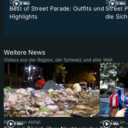
ZüriNews
ZüriNews
2 Min
3 Min
Best of Street Parade: Outfits und
Street 
Highlights
die Sich
Weitere News
Videos aus der Region, der Schweiz und aller Welt
90 Tonnen Abfall
«Ein Tag im 
1 Min
1 Min