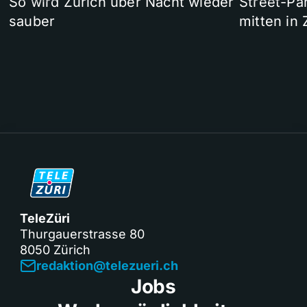
So wird Zürich über Nacht wieder
Street-P
sauber
mitten in 
TeleZüri
Thurgauerstrasse 80
8050 Zürich
redaktion@telezueri.ch
Jobs