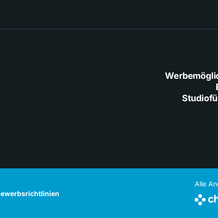
Werbemögli
Studiof
Alle A
ewerbsrichtlinien