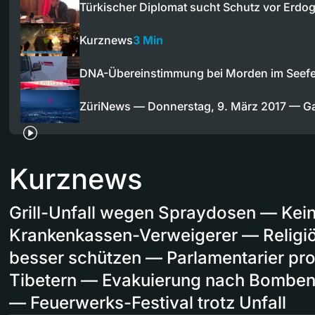
Türkischer Diplomat sucht Schutz vor Erdo
Kurznews
3 Min
DNA-Übereinstimmung bei Morden im Seef
ZüriNews — Donnerstag, 9. März 2017 — 
Kurznews
Grill-Unfall wegen Spraydosen — Kein
Krankenkassen-Verweigerer — Religi
besser schützen — Parlamentarier pro
Tibetern — Evakuierung nach Bombenf
— Feuerwerks-Festival trotz Unfall