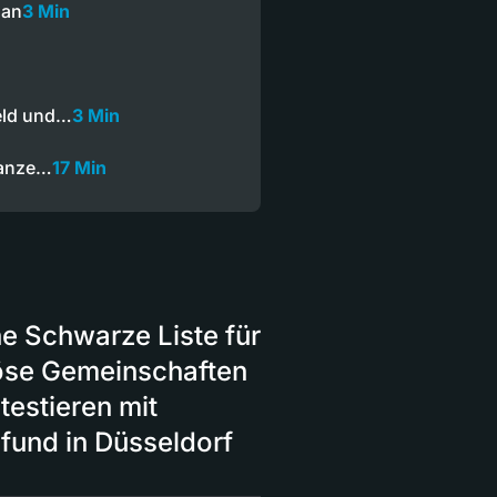
gan
3 Min
eld und…
3 Min
Ganze…
17 Min
e Schwarze Liste für
öse Gemeinschaften
testieren mit
und in Düsseldorf