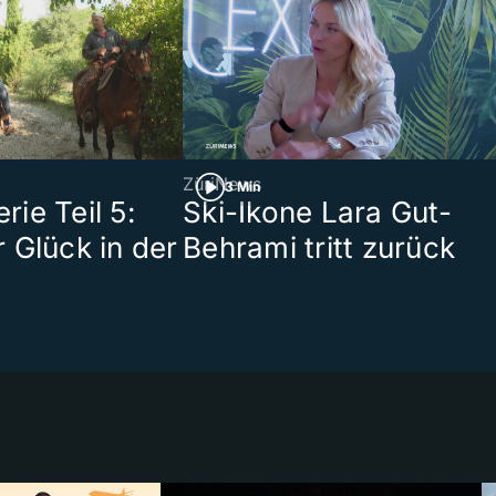
ZüriNews
3 Min
ie Teil 5:
Ski-Ikone Lara Gut-
 Glück in der
Behrami tritt zurück