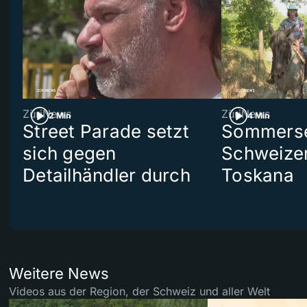
ZüriNews
ZüriNews
2 Min
4 Min
Street Parade setzt
Sommerser
sich gegen
Schweizer
Detailhändler durch
Toskana
Weitere News
Videos aus der Region, der Schweiz und aller Welt