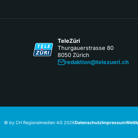
TeleZüri
Thurgauerstrasse 80
8050 Zürich
redaktion@telezueri.ch
© by CH Regionalmedien AG 2026
Datenschutz
Impressum
Wettb