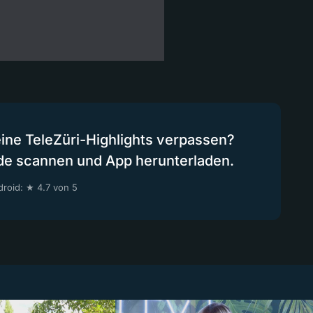
eine TeleZüri-Highlights verpassen?
de scannen und App herunterladen.
roid: ★ 4.7 von 5