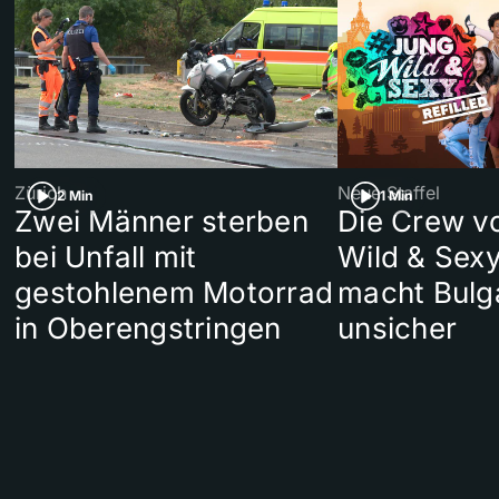
Zürich
Neue Staffel
2 Min
1 Min
Zwei Männer sterben
Die Crew v
bei Unfall mit
Wild & Sexy
gestohlenem Motorrad
macht Bulg
in Oberengstringen
unsicher