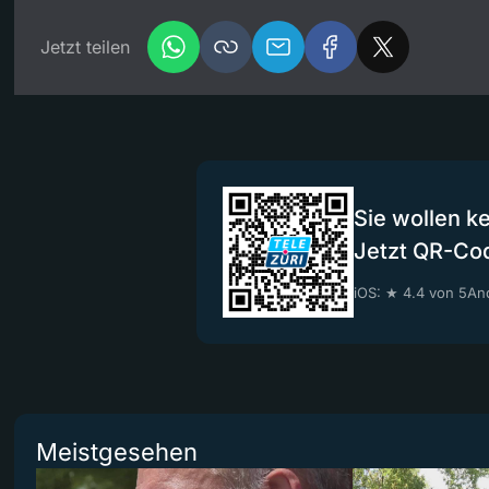
Jetzt teilen
Sie wollen k
Jetzt QR-Co
iOS: ★ 4.4 von 5
And
Meistgesehen