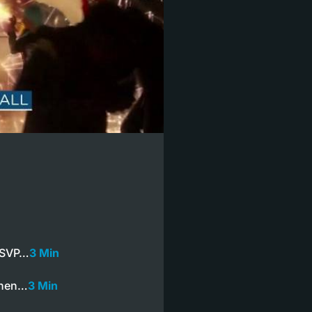
r SVP…
3 Min
schen…
3 Min