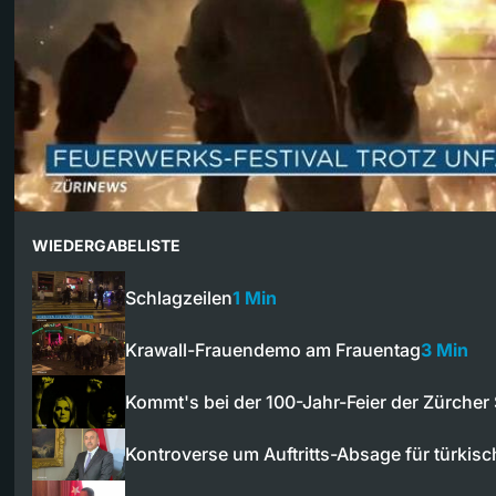
WIEDERGABELISTE
Schlagzeilen
1 Min
Krawall-Frauendemo am Frauentag
3 Min
Kommt's bei der 100-Jahr-Feier der Zürche
Kontroverse um Auftritts-Absage für türki