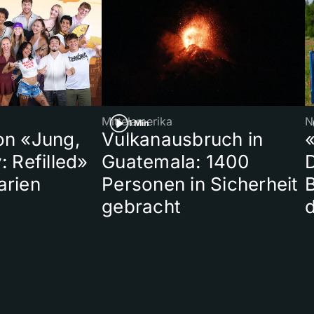
Mittelamerika
N
1 Min
on «Jung,
Vulkanausbruch in
«
: Refilled»
Guatemala: 1400
arien
Personen in Sicherheit
gebracht