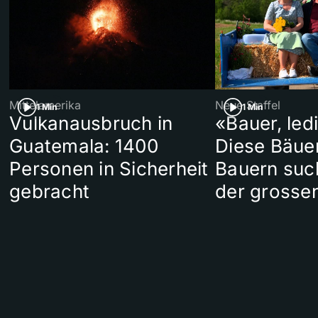
Mittelamerika
Neue Staffel
1 Min
1 Min
Vulkanausbruch in
«Bauer, led
Guatemala: 1400
Diese Bäue
Personen in Sicherheit
Bauern suc
gebracht
der grosse