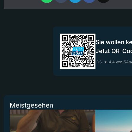
Sie wollen k
Jetzt QR-Co
iOS: ★ 4.4 von 5
And
Meistgesehen