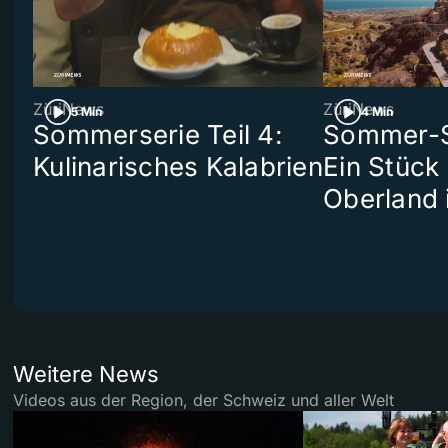
ZüriNews
ZüriNews
5 Min
4 Min
Sommerserie Teil 4:
Sommer-Se
Kulinarisches Kalabrien
Ein Stück
Oberland 
Weitere News
Videos aus der Region, der Schweiz und aller Welt