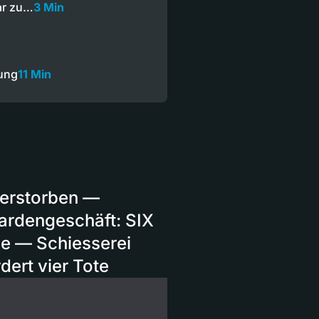
tar zu…
3 Min
ung
11 Min
 verstorben —
iardengeschäft: SIX
e — Schiesserei
dert vier Tote