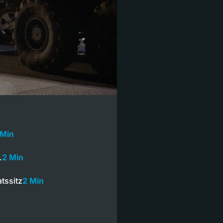
 Min
…
2 Min
tssitz
2 Min