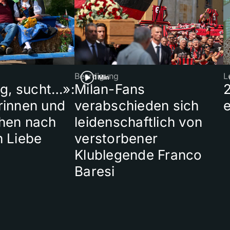
Beerdigung
L
1 Min
ig, sucht…»:
Milan-Fans
rinnen und
verabschieden sich
hen nach
leidenschaftlich von
n Liebe
verstorbener
Klublegende Franco
Baresi