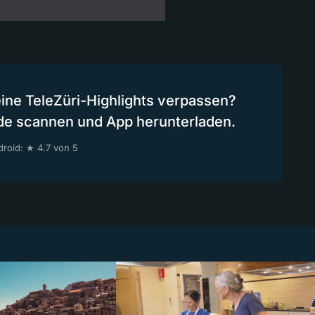
eine TeleZüri-Highlights verpassen?
de scannen und App herunterladen.
roid: ★ 4.7 von 5