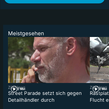
Meistgesehen
ZüriNews
ZüriNews
2 Min
2 Min
Street Parade setzt sich gegen
Rastpla
Detailhändler durch
Flucht e