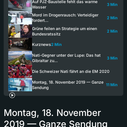
Auf PJZ-Baustelle fehlt das warme
3 Min
Wasser
Mord im Drogenrausch: Verteidiger
2 Min
fordert…
Grüne feilen an Strategie um einen
2 Min
Bundesratssitz
Kurznews
2 Min
Nati-Gegner unter der Lupe: Das hat
3 Min
Gibraltar zu…
Die Schweizer Nati fährt an die EM 2020
Montag, 18. November 2019 — Ganze
11 Min
Sendung
Montag, 18. November
2019 — Ganze Sendung