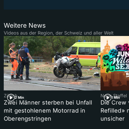
Weitere News
Videos aus der Region, der Schweiz und aller Welt
Zürich
Neue Staffel
2 Min
1 Min
Zwei Männer sterben bei Unfall
Die Crew 
mit gestohlenem Motorrad in
Refilled»
Oberengstringen
unsicher