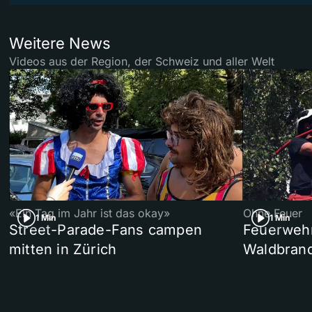
Weitere News
Videos aus der Region, der Schweiz und aller Welt
«Ein Tag im Jahr ist das okay»
Ohne Feuer
1 Min
1 Min
Street-Parade-Fans campen
Feuerwehr 
mitten in Zürich
Waldbrand