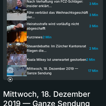
Nach Verhaftung von FCZ-Schläger:
3 Min
Insider erklärt…
Föhn verbläst das Weihnachtsgeschäft
3 Min
der…
Heiratsstrafe wird vorläufig nicht
2 Min
abgeschafft
Kurznews
2 Min
Steuerdebatte: Im Zürcher Kantonsrat
2 Min
fliegen die…
Koala Mikey ist unerwartet gestorben
2 Min
Mittwoch, 18. Dezember 2019 —
17 Min
Ganze Sendung
Mittwoch, 18. Dezember
2019 — Ganze Sendung