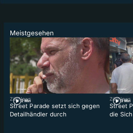
Meistgesehen
ZüriNews
ZüriNews
2 Min
3 Min
Street Parade setzt sich gegen
Street 
Detailhändler durch
die Sich