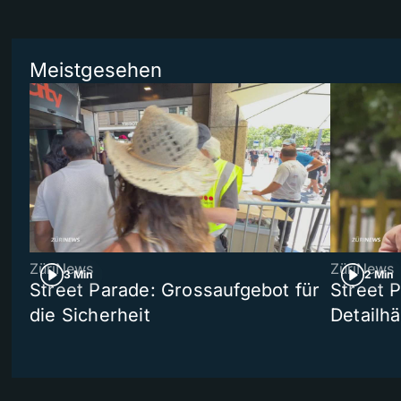
Meistgesehen
ZüriNews
ZüriNews
3 Min
2 Min
Street Parade: Grossaufgebot für
Street 
die Sicherheit
Detailh