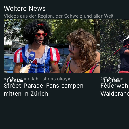
Weitere News
Videos aus der Region, der Schweiz und aller Welt
«Ein Tag im Jahr ist das okay»
Ohne Feuer
1 Min
1 Min
Street-Parade-Fans campen
Feuerwehr 
mitten in Zürich
Waldbrand