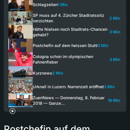
Schlagzeilen
1 Min
SP muss auf 4. Zürcher Stadtratssitz
2 Min
verzichten
Hätte Nielsen noch Stadtrats-Chancen
3 Min
gehabt?
Postchefin auf dem heissen Stuhl
3 Min
Cologna schon im olympischen
3 Min
Fahnenfieber
Kurznews
2 Min
Urknall in Luzern: Narrenzeit eröffnet
3 Min
ZueriNews — Donnerstag, 8. Februar
18 Min
2018 — Ganze…
Postchefin auf dem