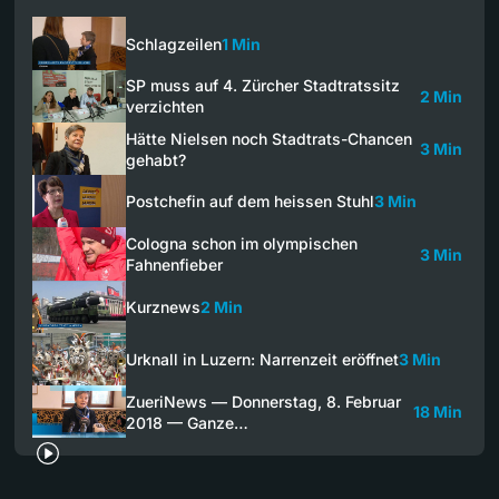
Schlagzeilen
1 Min
SP muss auf 4. Zürcher Stadtratssitz
2 Min
verzichten
Hätte Nielsen noch Stadtrats-Chancen
3 Min
gehabt?
Postchefin auf dem heissen Stuhl
3 Min
Cologna schon im olympischen
3 Min
Fahnenfieber
Kurznews
2 Min
Urknall in Luzern: Narrenzeit eröffnet
3 Min
ZueriNews — Donnerstag, 8. Februar
18 Min
2018 — Ganze…