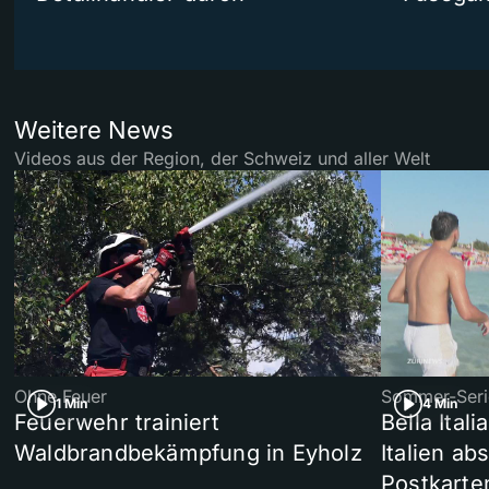
Weitere News
Videos aus der Region, der Schweiz und aller Welt
Ohne Feuer
Sommer-Seri
1 Min
4 Min
Feuerwehr trainiert
Bella Ital
Waldbrandbekämpfung in Eyholz
Italien ab
Postkarte