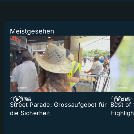
Meistgesehen
ZüriNews
ZüriNews
3 Min
2 Min
Street Parade: Grossaufgebot für
Best of 
die Sicherheit
Highligh