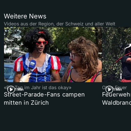
Weitere News
Videos aus der Region, der Schweiz und aller Welt
«Ein Tag im Jahr ist das okay»
Ohne Feuer
1 Min
1 Min
Street-Parade-Fans campen
Feuerwehr 
mitten in Zürich
Waldbrand