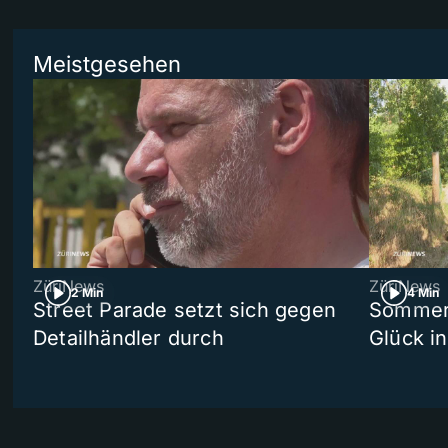
Meistgesehen
ZüriNews
ZüriNews
2 Min
4 Min
Street Parade setzt sich gegen
Sommers
Detailhändler durch
Glück i