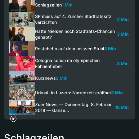
Schlagzeilen
1 Min
SP muss auf 4. Zürcher Stadtratssitz
2 Min
verzichten
Hätte Nielsen noch Stadtrats-Chancen
3 Min
gehabt?
Postchefin auf dem heissen Stuhl
3 Min
Cologna schon im olympischen
3 Min
Fahnenfieber
Kurznews
2 Min
Urknall in Luzern: Narrenzeit eröffnet
3 Min
ZueriNews — Donnerstag, 8. Februar
18 Min
2018 — Ganze…
Schlagzeilen