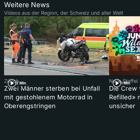
Weitere News
Videos aus der Region, der Schweiz und aller Welt
Zürich
Neue Staffel
2 Min
1 Min
Zwei Männer sterben bei Unfall
Die Crew 
mit gestohlenem Motorrad in
Refilled»
Oberengstringen
unsicher