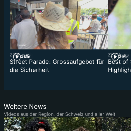
ZüriNews
ZüriNews
3 Min
2 Min
Street Parade: Grossaufgebot für
Best of 
die Sicherheit
Highligh
Weitere News
Videos aus der Region, der Schweiz und aller Welt