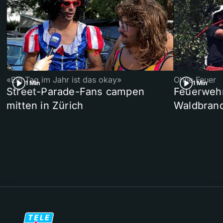
«Ein Tag im Jahr ist das okay»
Ohne Feuer
1 Min
1 Min
Street-Parade-Fans campen
Feuerwehr 
mitten in Zürich
Waldbrand