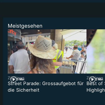
Meistgesehen
ZüriNews
ZüriNews
3 Min
2 Min
Street Parade: Grossaufgebot für
Best of 
die Sicherheit
Highligh