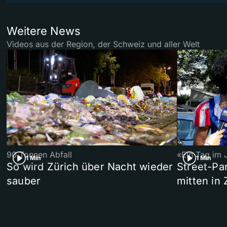
Weitere News
Videos aus der Region, der Schweiz und aller Welt
90 Tonnen Abfall
«Ein Tag im 
1 Min
1 Min
So wird Zürich über Nacht wieder
Street-P
sauber
mitten in 