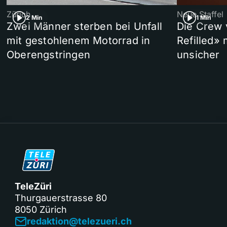
Zürich
Neue Staffel
2 Min
1 Min
Zwei Männer sterben bei Unfall
Die Crew 
mit gestohlenem Motorrad in
Refilled»
Oberengstringen
unsicher
TeleZüri
Thurgauerstrasse 80
8050 Zürich
redaktion@telezueri.ch