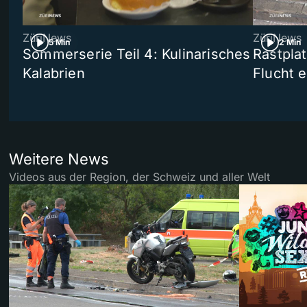
ZüriNews
ZüriNews
5 Min
2 Min
Sommerserie Teil 4: Kulinarisches
Rastpla
Kalabrien
Flucht e
Weitere News
Videos aus der Region, der Schweiz und aller Welt