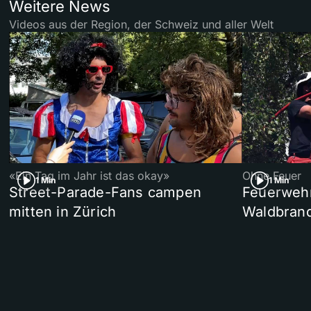
Weitere News
Videos aus der Region, der Schweiz und aller Welt
«Ein Tag im Jahr ist das okay»
Ohne Feuer
1 Min
1 Min
Street-Parade-Fans campen
Feuerwehr 
mitten in Zürich
Waldbrand