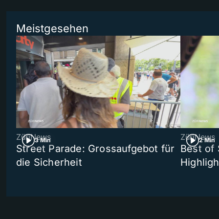
Meistgesehen
ZüriNews
ZüriNews
3 Min
2 Min
Street Parade: Grossaufgebot für
Best of 
die Sicherheit
Highligh