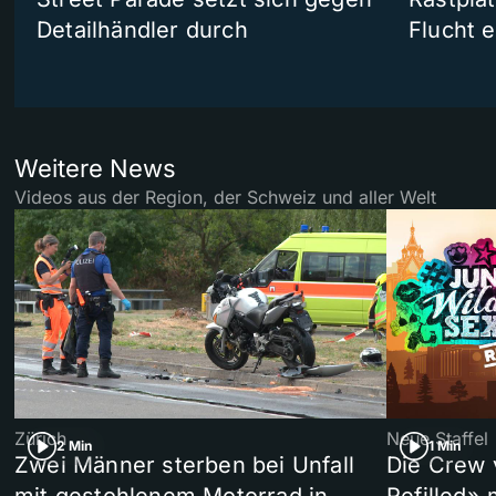
Detailhändler durch
Flucht e
Weitere News
Videos aus der Region, der Schweiz und aller Welt
Zürich
Neue Staffel
2 Min
1 Min
Zwei Männer sterben bei Unfall
Die Crew 