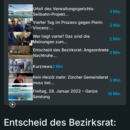
Urteil des Verwaltungsgerichts:
3 Min
Seilbahn-Projekt…
Vierter Tag im Prozess gegen Pierin
3 Min
Vincenz:…
Wer liegt vorne? Das sind die
2 Min
Meinungen zum…
Entscheid des Bezirksrat: Angeordnete
3 Min
Nachtruhe…
Kurznews
2 Min
Kein Heizöl mehr: Zürcher Gemeinderat
3 Min
muss bei…
Freitag, 28. Januar 2022 – Ganze
18 Min
Sendung
Entscheid des Bezirksrat: