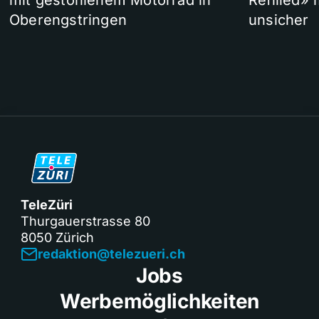
mit gestohlenem Motorrad in
Refilled»
Oberengstringen
unsicher
TeleZüri
Thurgauerstrasse 80
8050 Zürich
redaktion@telezueri.ch
Jobs
Werbemöglichkeiten