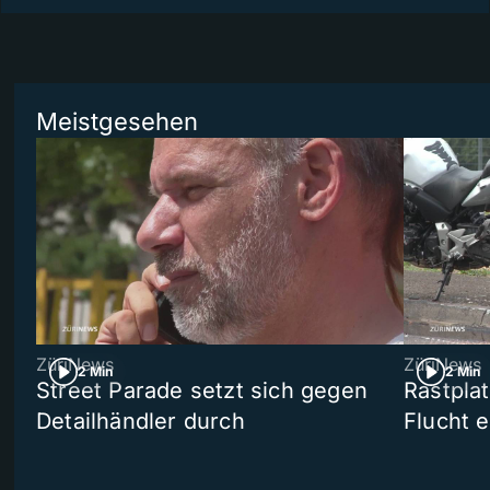
Meistgesehen
ZüriNews
ZüriNews
2 Min
2 Min
Street Parade setzt sich gegen
Rastpla
Detailhändler durch
Flucht e