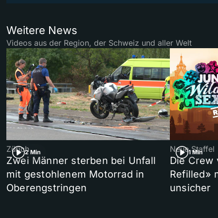
Weitere News
Videos aus der Region, der Schweiz und aller Welt
Zürich
Neue Staffel
2 Min
1 Min
Zwei Männer sterben bei Unfall
Die Crew 
mit gestohlenem Motorrad in
Refilled»
Oberengstringen
unsicher