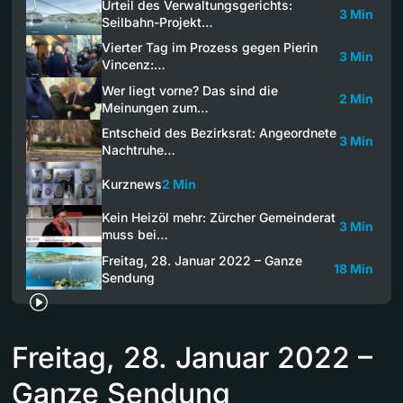
Urteil des Verwaltungsgerichts:
3 Min
Seilbahn-Projekt…
Vierter Tag im Prozess gegen Pierin
3 Min
Vincenz:…
Wer liegt vorne? Das sind die
2 Min
Meinungen zum…
Entscheid des Bezirksrat: Angeordnete
3 Min
Nachtruhe…
Kurznews
2 Min
Kein Heizöl mehr: Zürcher Gemeinderat
3 Min
muss bei…
Freitag, 28. Januar 2022 – Ganze
18 Min
Sendung
Freitag, 28. Januar 2022 –
Ganze Sendung