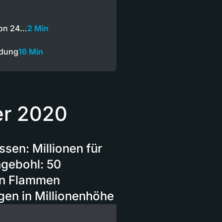
von 24…
2 Min
ndung
16 Min
er 2020
sen: Millionen für
ngebohl: 50
 In Flammen
gen in Millionenhöhe