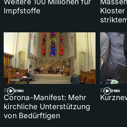
Weitere 100 Millionen für
Massen
Impfstoffe
Kloster
strikte
ZüriNews
ZüriNews
2 Min
2 Min
Corona-Manifest: Mehr
Kurzne
kirchliche Unterstützung
von Bedürftigen