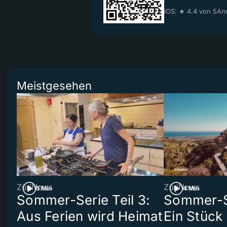
iOS: ★ 4.4 von 5
And
Meistgesehen
ZüriNews
ZüriNews
5 Min
4 Min
Sommer-Serie Teil 3:
Sommer-Se
Aus Ferien wird Heimat
Ein Stück