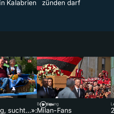
in Kalabrien
zünden darf
Beerdigung
L
1 Min
ig, sucht…»:
Milan-Fans