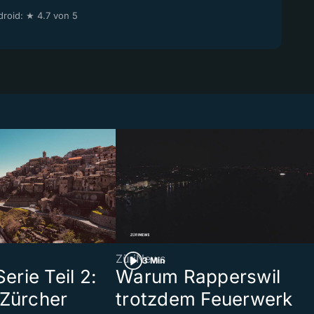
roid: ★ 4.7 von 5
ZüriNews
3 Min
rie Teil 2:
Warum Rapperswil
 Zürcher
trotzdem Feuerwerk