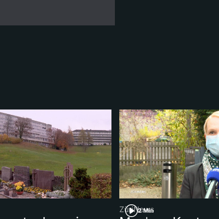
ZüriNews
2 Min