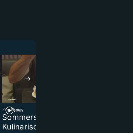
ZüriNews
ZüriNews
5 Min
3 Min
Sommerserie Teil 4:
Brandserie 
Kulinarisches Kalabrien
Bonstetten: