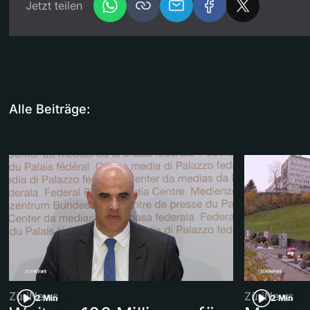
Jetzt teilen
Alle Beiträge:
ZüriNews
ZüriNews
2 Min
2 Min