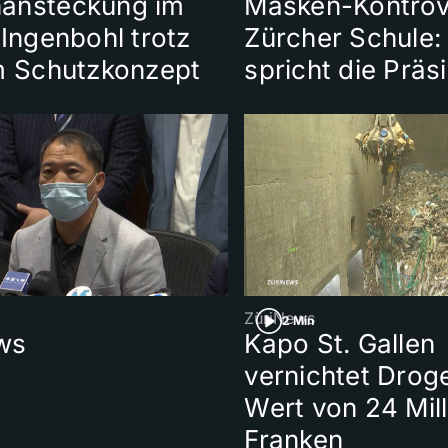
ansteckung im
Masken-Kontrov
 Ingenbohl trotz
Zürcher Schule:
m Schutzkonzept
spricht die Präs
ZüriNews
2 Min
ws
Kapo St. Gallen
vernichtet Drog
Wert von 24 Mil
Franken