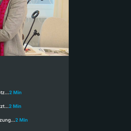
otz…
2 Min
tzt…
2 Min
ützung…
2 Min