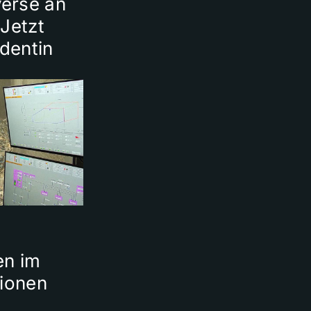
erse an
 Jetzt
identin
en im
lionen